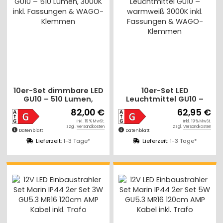
10er-Set dimmbare LED
10er-Set LED
GU10 – 510 Lumen,
Leuchtmittel GU10 –
3000K inkl. Fassungen
warmweiß 3000K inkl.
82,00 €
62,95 €
& WAGO-Klemmen
Fassungen & WAGO-
inkl. 19 % MwSt.
inkl. 19 % MwSt.
Klemmen
zzgl.
Versandkosten
zzgl.
Versandkosten
Datenblatt
Datenblatt
Lieferzeit:
1-3 Tage*
Lieferzeit:
1-3 Tage*