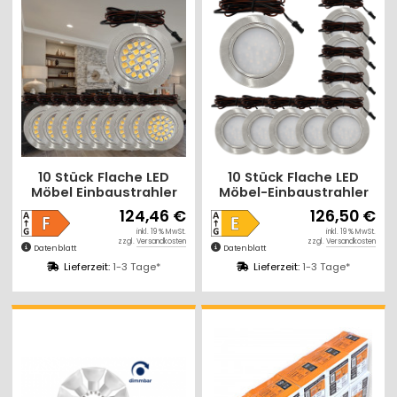
10 Stück Flache LED
10 Stück Flache LED
Möbel Einbaustrahler
Möbel-Einbaustrahler
Mira - 12V - 2,4W - Loch
Mila 12V - 2,4W - 2 x LED
124,46 €
126,50 €
58 - 60mm
Trafos
inkl. 19 % MwSt.
inkl. 19 % MwSt.
zzgl.
Versandkosten
zzgl.
Versandkosten
Datenblatt
Datenblatt
Lieferzeit:
1-3 Tage*
Lieferzeit:
1-3 Tage*