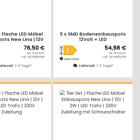
| Flache LED Möbel
5 x SMD Bodeneinbauspots
ots New Lina | 12V
12Volt + LED
| LED Trafo | mit
Transformator. Für
76,50 €
54,98 €
hnurschalter
Laminat, Parkett, Fliesen
inkl. 19 % MwSt.
inkl. 19 % MwSt.
usw. Begehbar - IP67.
zzgl.
Versandkosten
zzgl.
Versandkosten
Datenblatt
Abwaschbar.
ieferzeit:
1-3 Tage*
Lieferzeit:
1-3 Tage*