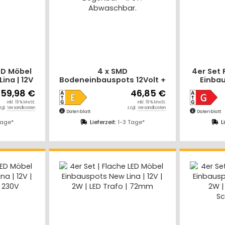
LED Möbel
4 x SMD
4er Set 
ina | 12V
Bodeneinbauspots 12Volt +
Einbau
 | mit
LED Rundtrafo. Für
IP44, 
59,98 €
46,85 €
ter
Laminat, Parkett, Fliesen
Plu
inkl. 19 % MwSt.
inkl. 19 % MwSt.
usw. Begehbar - IP67.
zgl.
Versandkosten
zzgl.
Versandkosten
Datenblatt
Datenblatt
Abwaschbar.
Tage*
Lieferzeit:
1-3 Tage*
L