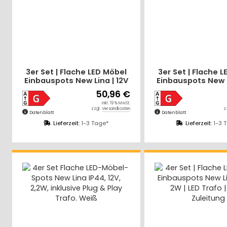
3er Set | Flache LED Möbel
3er Set | Flache 
Einbauspots New Lina | 12V
Einbauspots New L
| 2W | LED Trafo | 72mm
| 2W | LED Trafo
50,96 €
Schnurschal
inkl. 19 % MwSt.
zzgl.
Versandkosten
z
Datenblatt
Datenblatt
Lieferzeit:
1-3 Tage*
Lieferzeit:
1-3 