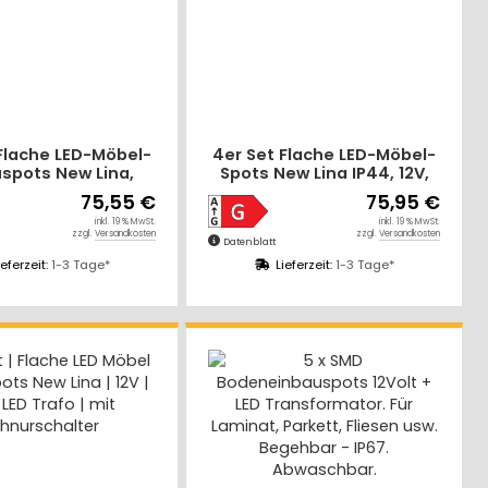
Flache LED-Möbel-
4er Set Flache LED-Möbel-
spots New Lina,
Spots New Lina IP44, 12V,
12V, 2W, inklusive
2,2W, inklusive Plug & Play
75,55 €
75,95 €
g & Play Trafo
Trafo. Chrom
inkl. 19 % MwSt.
inkl. 19 % MwSt.
zzgl.
Versandkosten
zzgl.
Versandkosten
Datenblatt
ieferzeit:
1-3 Tage*
Lieferzeit:
1-3 Tage*