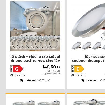
10 Stück - Flache LED Möbel
10er Set S
Einbauleuchte New Lina 12V
Bodeneinbauspots
- 2W - 2 x LED Trafo und
2 x LED Rundtra
149,50 €
Verteiler
Laminat, Parkett,
inkl. 19 % MwSt.
usw. Begehbar -
zzgl.
Versandkosten
z
Datenblatt
Datenblatt
Abwaschba
Lieferzeit:
1-3 Tage*
Lieferzeit:
1-3 