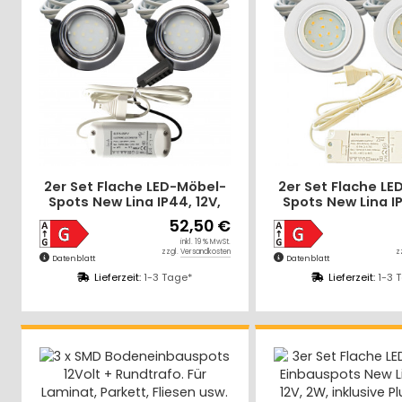
2er Set Flache LED-Möbel-
2er Set Flache LE
Spots New Lina IP44, 12V,
Spots New Lina IP
2,2W, inklusive Plug & Play
2,2W, inklusive Pl
52,50 €
Trafo. Chrom
Trafo. We
inkl. 19 % MwSt.
zzgl.
Versandkosten
z
Datenblatt
Datenblatt
Lieferzeit:
1-3 Tage*
Lieferzeit:
1-3 