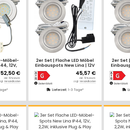
D-Möbel-
2er Set | Flache LED Möbel
2er Set 
44, 12V,
Einbauspots New Lina | 12V
Einbausp
ug & Play
| 2W | LED Trafo | 230V
| 2W |
52,50 €
45,57 €
iß
Zuleitung
inkl. 19 % MwSt.
inkl. 19 % MwSt.
zgl.
Versandkosten
zzgl.
Versandkosten
Datenblatt
Datenblatt
Tage*
Lieferzeit:
1-3 Tage*
L