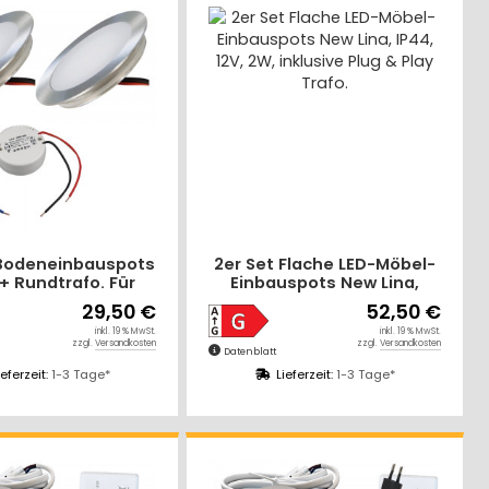
 Bodeneinbauspots
2er Set Flache LED-Möbel-
 + Rundtrafo. Für
Einbauspots New Lina,
, Parkett, Fliesen
IP44, 12V, 2W, inklusive
29,50 €
52,50 €
Begehbar - IP67.
Plug & Play Trafo.
inkl. 19 % MwSt.
inkl. 19 % MwSt.
bwaschbar.
zzgl.
Versandkosten
zzgl.
Versandkosten
Datenblatt
ieferzeit:
1-3 Tage*
Lieferzeit:
1-3 Tage*