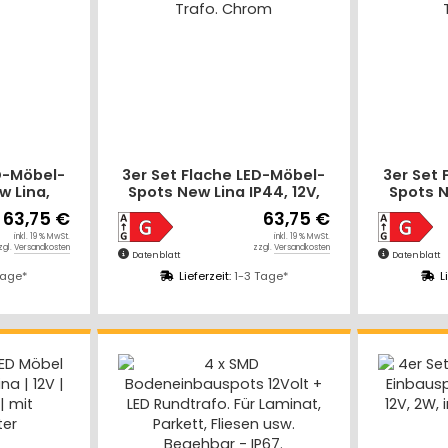
D-Möbel-
3er Set Flache LED-Möbel-
3er Set
w Lina,
Spots New Lina IP44, 12V,
Spots N
klusive
2,2W, inklusive Plug & Play
2,2W, in
63,75 €
63,75 €
rafo
Trafo. Chrom
T
inkl. 19 % MwSt.
inkl. 19 % MwSt.
zgl.
Versandkosten
zzgl.
Versandkosten
Datenblatt
Datenblatt
Tage*
Lieferzeit:
1-3 Tage*
L