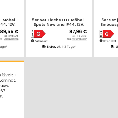
D-Möbel-
5er Set Flache LED-Möbel-
5er Set 
44, 12V,
Spots New Lina IP44, 12V,
Einbausp
ug & Play
2,2W, inklusive Plug & Play
| 2W |
89,55 €
87,96 €
om
Trafo. Weiß
inkl. 19 % MwSt.
inkl. 19 % MwSt.
zgl.
Versandkosten
zzgl.
Versandkosten
Datenblatt
Datenblatt
Tage*
Lieferzeit:
1-3 Tage*
L