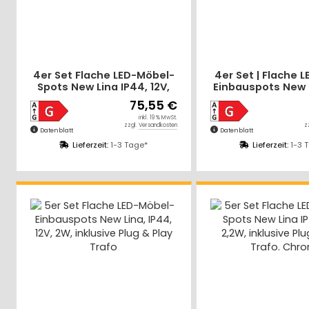
4er Set Flache LED-Möbel-
4er Set | Flache 
Spots New Lina IP44, 12V,
Einbauspots New L
2,2W, inklusive Plug & Play
| 2W | LED Trafo
75,55 €
Trafo. Weiß
Zuleitun
inkl. 19 % MwSt.
zzgl.
Versandkosten
z
Datenblatt
Datenblatt
Lieferzeit:
1-3 Tage*
Lieferzeit:
1-3 