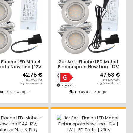
| Flache LED Möbel
2er Set | Flache LED Möbel
ots New Lina | 12V
Einbauspots New Lina | 12V
 LED Trafo | 72mm
| 2W | LED Trafo | mit
42,75 €
47,53 €
Schnurschalter
inkl. 19 % MwSt.
inkl. 19 % MwSt.
zzgl.
Versandkosten
zzgl.
Versandkosten
Datenblatt
ieferzeit:
1-3 Tage*
Lieferzeit:
1-3 Tage*