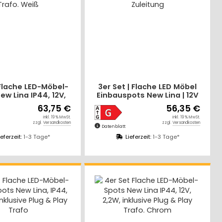
 Flache LED-Möbel-
3er Set | Flache LED Möbel
ew Lina IP44, 12V,
Einbauspots New Lina | 12V
klusive Plug & Play
| 2W | LED Trafo | 230V
63,75 €
56,35 €
rafo. Weiß
Zuleitung
inkl. 19 % MwSt.
inkl. 19 % MwSt.
zzgl.
Versandkosten
zzgl.
Versandkosten
Datenblatt
ieferzeit:
1-3 Tage*
Lieferzeit:
1-3 Tage*