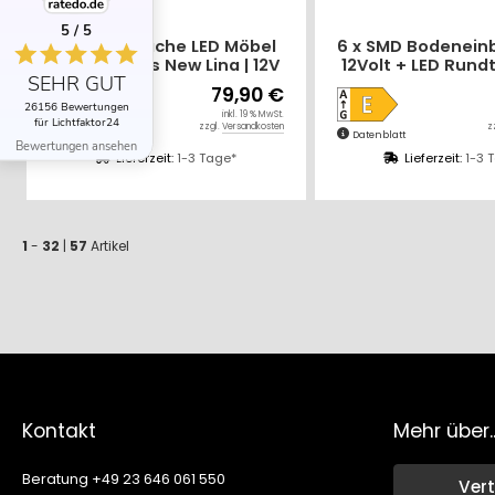
5 / 5
5er Set | Flache LED Möbel
6 x SMD Bodenein
Einbauspots New Lina | 12V
12Volt + LED Rundt
SEHR GUT
| 2W | LED Trafo | 72mm
Laminat, Parkett,
79,90 €
usw. Begehbar -
26156 Bewertungen
inkl. 19 % MwSt.
Abwaschba
für Lichtfaktor24
zzgl.
Versandkosten
z
Datenblatt
Datenblatt
Bewertungen ansehen
Lieferzeit:
1-3 Tage*
Lieferzeit:
1-3 
1
-
32
|
57
Artikel
Kontakt
Mehr über..
Beratung +49 23 646 061 550
Vert