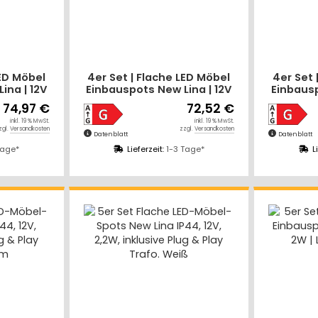
LED Möbel
4er Set | Flache LED Möbel
4er Set 
ina | 12V
Einbauspots New Lina | 12V
Einbausp
 | 230V
| 2W | LED Trafo | 72mm
| 2W 
74,97 €
72,52 €
g
Sc
inkl. 19 % MwSt.
inkl. 19 % MwSt.
zgl.
Versandkosten
zzgl.
Versandkosten
Datenblatt
Datenblatt
Tage*
Lieferzeit:
1-3 Tage*
L