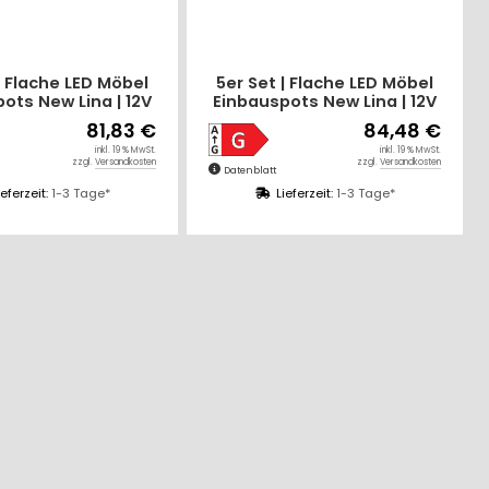
| Flache LED Möbel
5er Set | Flache LED Möbel
ots New Lina | 12V
Einbauspots New Lina | 12V
 LED Trafo | 230V
| 2W | LED Trafo | 230V
81,83 €
84,48 €
Zuleitung
Zuleitung mit
inkl. 19 % MwSt.
inkl. 19 % MwSt.
Schnurschalter
zzgl.
Versandkosten
zzgl.
Versandkosten
Datenblatt
ieferzeit:
1-3 Tage*
Lieferzeit:
1-3 Tage*