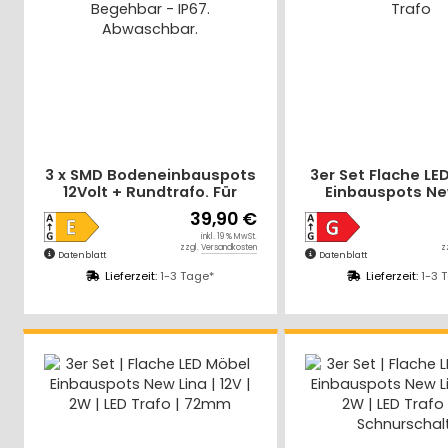
3 x SMD Bodeneinbauspots
3er Set Flache LE
12Volt + Rundtrafo. Für
Einbauspots Ne
Laminat, Parkett, Fliesen
IP44, 12V, 2W, in
39,90 €
usw. Begehbar - IP67.
Plug & Play T
inkl. 19 % MwSt.
Abwaschbar.
zzgl.
Versandkosten
z
Datenblatt
Datenblatt
Lieferzeit:
1-3 Tage*
Lieferzeit:
1-3 