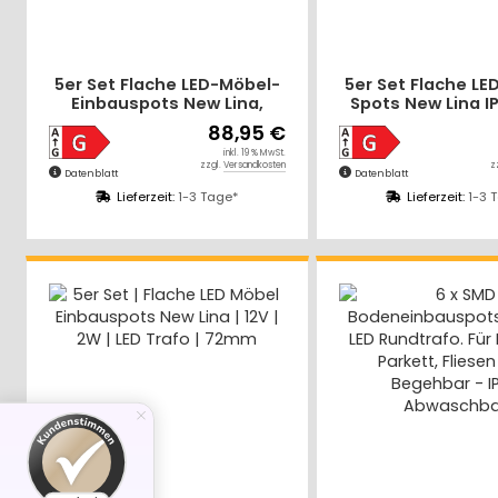
5er Set Flache LED-Möbel-
5er Set Flache LE
Einbauspots New Lina,
Spots New Lina IP
IP44, 12V, 2W, inklusive
2,2W, inklusive Pl
88,95 €
Plug & Play Trafo
Trafo. Chr
inkl. 19 % MwSt.
zzgl.
Versandkosten
z
Datenblatt
Datenblatt
Lieferzeit:
1-3 Tage*
Lieferzeit:
1-3 