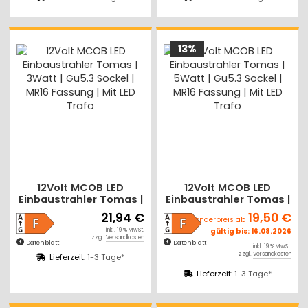
13%
12Volt MCOB LED
12Volt MCOB LED
Einbaustrahler Tomas |
Einbaustrahler Tomas |
3Watt | Gu5.3 Sockel |
5Watt | Gu5.3 Sockel |
21,94 €
19,50 €
Sonderpreis ab
MR16 Fassung | Mit LED
MR16 Fassung | Mit LED
inkl. 19 % MwSt.
gültig bis: 16.08.2026
Trafo
Trafo
zzgl.
Versandkosten
Datenblatt
Datenblatt
inkl. 19 % MwSt.
zzgl.
Versandkosten
Lieferzeit:
1-3 Tage*
Lieferzeit:
1-3 Tage*