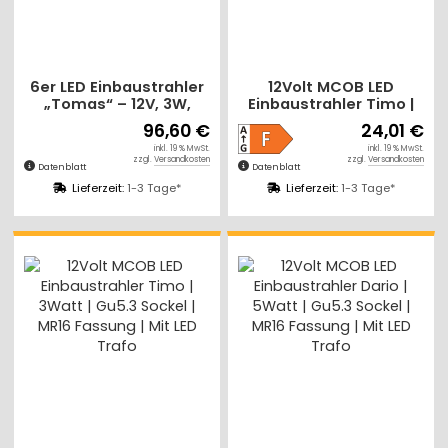
6er LED Einbaustrahler
12Volt MCOB LED
„Tomas“ – 12V, 3W,
Einbaustrahler Timo |
schwenkbar, GU5.3
5Watt | Gu5.3 Sockel |
96,60 €
24,01 €
MR16, inkl. AMP-System
MR16 Fassung | Mit LED
inkl. 19 % MwSt.
inkl. 19 % MwSt.
& Trafo
Trafo
zzgl.
Versandkosten
zzgl.
Versandkosten
Datenblatt
Datenblatt
Lieferzeit:
1-3 Tage*
Lieferzeit:
1-3 Tage*