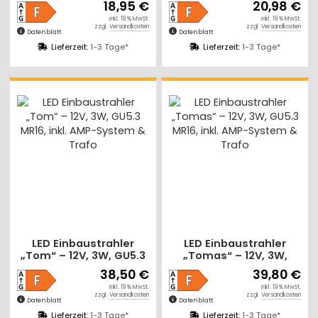
18,95 €
20,98 €
MR16 Fassung | Mit LED
MR16 Fassung | Mit LED
inkl. 19 % MwSt.
inkl. 19 % MwSt.
Trafo
Trafo
zzgl.
Versandkosten
zzgl.
Versandkosten
Datenblatt
Datenblatt
Lieferzeit:
1-3 Tage*
Lieferzeit:
1-3 Tage*
LED Einbaustrahler
LED Einbaustrahler
„Tom“ – 12V, 3W, GU5.3
„Tomas“ – 12V, 3W,
MR16, inkl. AMP-System
GU5.3 MR16, inkl. AMP-
38,50 €
39,80 €
& Trafo
System & Trafo
inkl. 19 % MwSt.
inkl. 19 % MwSt.
zzgl.
Versandkosten
zzgl.
Versandkosten
Datenblatt
Datenblatt
Lieferzeit:
1-3 Tage*
Lieferzeit:
1-3 Tage*