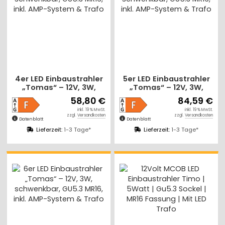
4er LED Einbaustrahler
5er LED Einbaustrahler
„Tomas“ – 12V, 3W,
„Tomas“ – 12V, 3W,
schwenkbar, GU5.3
schwenkbar, GU5.3
58,80 €
84,59 €
MR16, inkl. AMP-System
MR16, inkl. AMP-System
inkl. 19 % MwSt.
inkl. 19 % MwSt.
& Trafo
& Trafo
zzgl.
Versandkosten
zzgl.
Versandkosten
Datenblatt
Datenblatt
Lieferzeit:
1-3 Tage*
Lieferzeit:
1-3 Tage*