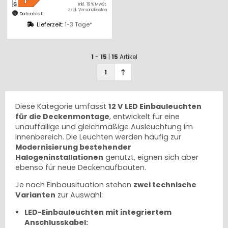
inkl. 19 % MwSt.
Trafo
zzgl.
Versandkosten
Datenblatt
Lieferzeit:
1-3 Tage*
1
-
15
|
15
Artikel
1
Diese Kategorie umfasst
12 V LED Einbauleuchten
für die Deckenmontage
, entwickelt für eine
unauffällige und gleichmäßige Ausleuchtung im
Innenbereich. Die Leuchten werden häufig zur
Modernisierung bestehender
Halogeninstallationen
genutzt, eignen sich aber
ebenso für neue Deckenaufbauten.
Je nach Einbausituation stehen
zwei technische
Varianten
zur Auswahl:
LED-Einbauleuchten mit integriertem
Anschlusskabel: