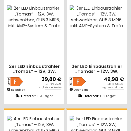
2er LED Einbaustrahler
3er LED Einbaustrahler
„Tomas“ – 12V, 3W,
„Tomas“ – 12V, 3W,
schwenkbar, GU5.3
schwenkbar, GU5.3
39,80 €
49,98 €
MR16, inkl. AMP-System
MR16, inkl. AMP-System
inkl. 19 % MwSt.
inkl. 19 % MwSt.
& Trafo
& Trafo
zzgl.
Versandkosten
zzgl.
Versandkosten
Datenblatt
Datenblatt
Lieferzeit:
1-3 Tage*
Lieferzeit:
1-3 Tage*