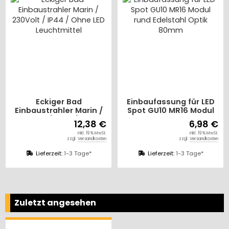
Einbaufassung für LED
Eckiger Bad
rin /
Spot GU10 MR16 Modul
Einbaustrahler Mari
Ohne
rund Edelstahl Optik
12Volt / IP44 / Ohne
,38 €
6,98 €
11,
el
80mm
Leuchtmittel
. 19 % MwSt.
inkl. 19 % MwSt.
inkl. 1
sandkosten
zzgl.
Versandkosten
zzgl.
Versa
e*
Lieferzeit:
1-3 Tage*
Lieferzeit:
1-3 Tage
Zuletzt angesehen