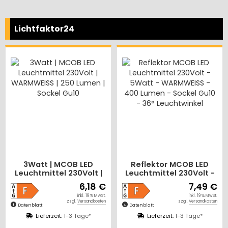
Lichtfaktor24
3Watt | MCOB LED
Reflektor MCOB LED
Leuchtmittel 230Volt |
Leuchtmittel 230Volt -
WARMWEISS | 250
5Watt - WARMWEISS -
6,18 €
7,49 €
Lumen | Sockel Gu10
400 Lumen - Sockel
inkl. 19 % MwSt.
inkl. 19 % MwSt.
Gu10 - 36° Leuchtwinkel
zzgl.
Versandkosten
zzgl.
Versandkosten
Datenblatt
Datenblatt
Lieferzeit:
1-3 Tage*
Lieferzeit:
1-3 Tage*