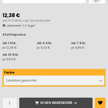
12,38 €
inkl. 19 % MwSt. zzgl.
Versandkosten
Lieferzeit:
1-3 Tage*
Staffelpreise
ab 1 Stk.
ab 4 Stk.
ab 7 Stk.
je 12,38 €
je 12,13 €
je 11,88 €
ab 10 Stk.
je 11,63 €
Farbe
Edelstahl gebürstet
IN DEN WARENKORB