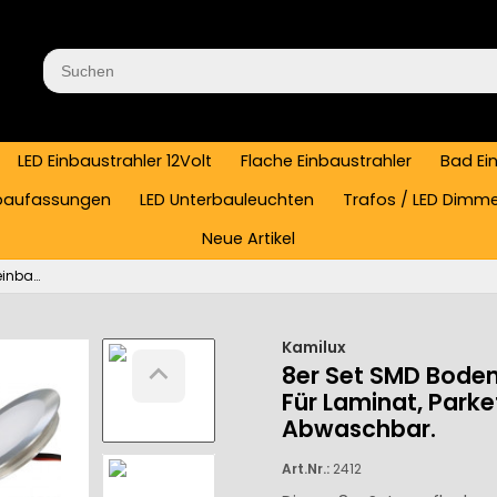
LED Einbaustrahler 12Volt
Flache Einbaustrahler
Bad Ei
baufassungen
LED Unterbauleuchten
Trafos / LED Dimm
Neue Artikel
8er Set SMD Bodeneinbauspots 12Volt + 2 x LED Rundtrafo. Für Laminat, Parkett, Fliesen usw. Begehbar - IP67. Abwaschbar.
Kamilux
8er Set SMD Boden
Für Laminat, Parket
Abwaschbar.
Art.Nr.:
2412