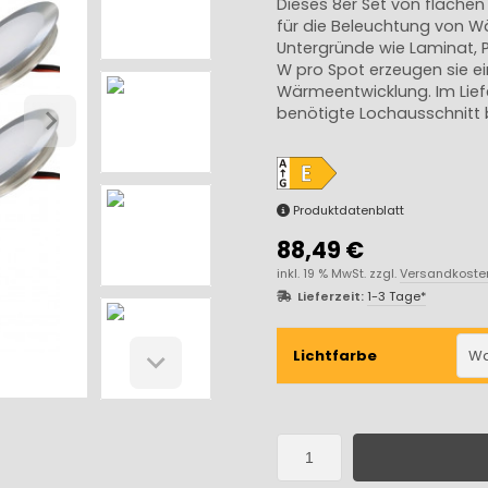
Dieses 8er Set von flachen
für die Beleuchtung von W
Untergründe wie Laminat, Pa
W pro Spot erzeugen sie e
Wärmeentwicklung. Im Lief
benötigte Lochausschnitt
Produktdatenblatt
88,49 €
inkl. 19 % MwSt. zzgl.
Versandkoste
Lieferzeit:
1-3 Tage*
Lichtfarbe
Wa