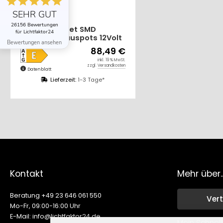
SEHR GUT
26156 Bewertungen
8er Set SMD
für Lichtfaktor24
Bodeneinbauspots 12Volt
Bewertungen ansehen
+ 2 x LED Rundtrafo. Für
88,49 €
Laminat, Parkett, Fliesen
inkl. 19 % MwSt.
usw. Begehbar - IP67.
zzgl.
Versandkosten
Datenblatt
Abwaschbar.
Lieferzeit:
1-3 Tage*
Kontakt
Mehr über..
Beratung +49 23 646 061 550
Vert
Mo-Fr, 09:00-16:00 Uhr
E-Mail: info@lichtfaktor24.de
Mein Schnell