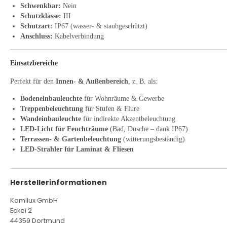
Schwenkbar:
Nein
Schutzklasse:
III
Schutzart:
IP67 (wasser- & staubgeschützt)
Anschluss:
Kabelverbindung
Einsatzbereiche
Perfekt für den
Innen- & Außenbereich
, z. B. als:
Bodeneinbauleuchte
für Wohnräume & Gewerbe
Treppenbeleuchtung
für Stufen & Flure
Wandeinbauleuchte
für indirekte Akzentbeleuchtung
LED-Licht für Feuchträume
(Bad, Dusche – dank IP67)
Terrassen- & Gartenbeleuchtung
(witterungsbeständig)
LED-Strahler für Laminat & Fliesen
Herstellerinformationen
Kamilux GmbH
Eckei 2
44359 Dortmund