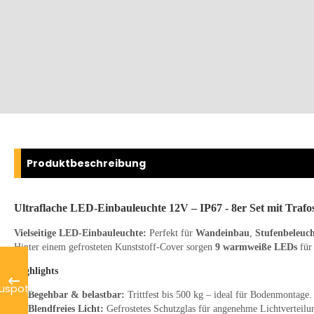
Produktbeschreibung
Ultraflache LED-Einbauleuchte 12V – IP67 - 8er Set mit Trafos
Vielseitige LED-Einbauleuchte:
Perfekt für
Wandeinbau
,
Stufenbeleuc
Hinter einem gefrosteten Kunststoff-Cover sorgen
9 warmweiße LEDs
für
Highlights
Begehbar & belastbar:
Trittfest bis 500 kg – ideal für Bodenmontage.
Blendfreies Licht:
Gefrostetes Schutzglas für angenehme Lichtverteilu