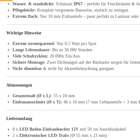
Wasser- & staubdicht:
Schutzart
IP67
– perfekt für Feuchträume & A
Pflegeleicht:
Komplett vergossene Bauweise, einfach zu reinigen.
Extrem flach:
Nur 10 mm Einbautiefe – passt perfekt in Laminat oder 
Wichtige Hinweise
Extrem stromsparend:
Nur 0,5 Watt pro Spot.
Lange Lebensdauer:
Bis zu 30.000 Stunden.
Viele Schaltzyklen:
20.000x Ein/Aus.
Sichere Montage:
Zwei Dichtungen auf der Rückseite sorgen für feste
Nicht dimmbar
& nicht für Akzentbeleuchtung geeignet.
Abmessungen
Gesamtmaß (Ø x L):
55 x 10 mm
Einbauausschnitt (Ø x T):
46 x 10 mm (7 mm Gehäusetiefe + 3 mm 
Lieferumfang
8 x
LED Boden-Einbauleuchte 12V
mit 50 cm Anschlusskabel
2 x
Elektronischer LED-Trafo
(Ø 55 mm x 23 mm)