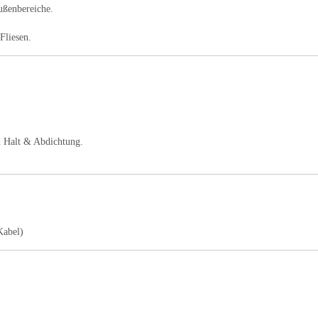
ußenbereiche.
Fliesen.
n Halt & Abdichtung.
Kabel)