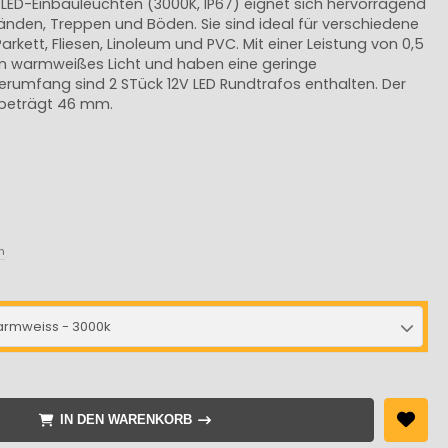
 LED-Einbauleuchten (3000K, IP67) eignet sich hervorragend
änden, Treppen und Böden. Sie sind ideal für verschiedene
rkett, Fliesen, Linoleum und PVC. Mit einer Leistung von 0,5
in warmweißes Licht und haben eine geringe
erumfang sind 2 STück 12V LED Rundtrafos enthalten. Der
 beträgt 46 mm.
n
rmweiss - 3000k
IN DEN WARENKORB