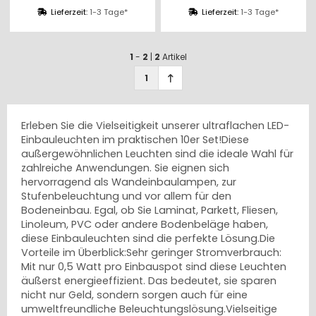
Begehbar - IP67.
IP67. Abwaschbar.
Abwaschbar.
Lieferzeit:
1-3 Tage*
Lieferzeit:
1-3 Tage*
1
-
2
|
2
Artikel
1
Erleben Sie die Vielseitigkeit unserer ultraflachen LED-
Einbauleuchten im praktischen 10er Set!Diese
außergewöhnlichen Leuchten sind die ideale Wahl für
zahlreiche Anwendungen. Sie eignen sich
hervorragend als Wandeinbaulampen, zur
Stufenbeleuchtung und vor allem für den
Bodeneinbau. Egal, ob Sie Laminat, Parkett, Fliesen,
Linoleum, PVC oder andere Bodenbeläge haben,
diese Einbauleuchten sind die perfekte Lösung.Die
Vorteile im Überblick:Sehr geringer Stromverbrauch:
Mit nur 0,5 Watt pro Einbauspot sind diese Leuchten
äußerst energieeffizient. Das bedeutet, sie sparen
nicht nur Geld, sondern sorgen auch für eine
umweltfreundliche Beleuchtungslösung.Vielseitige