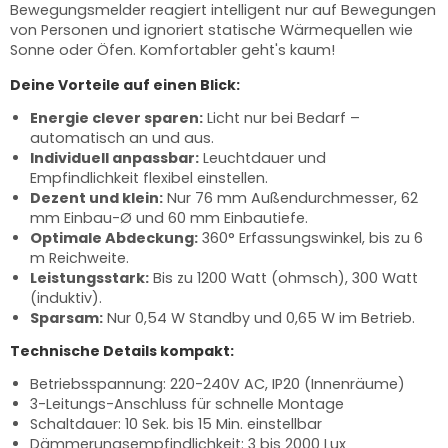
Bewegungsmelder reagiert intelligent nur auf Bewegungen
von Personen und ignoriert statische Wärmequellen wie
Sonne oder Öfen. Komfortabler geht's kaum!
Deine Vorteile auf einen Blick:
Energie clever sparen:
Licht nur bei Bedarf –
automatisch an und aus.
Individuell anpassbar:
Leuchtdauer und
Empfindlichkeit flexibel einstellen.
Dezent und klein:
Nur 76 mm Außendurchmesser, 62
mm Einbau-Ø und 60 mm Einbautiefe.
Optimale Abdeckung:
360° Erfassungswinkel, bis zu 6
m Reichweite.
Leistungsstark:
Bis zu 1200 Watt (ohmsch), 300 Watt
(induktiv).
Sparsam:
Nur 0,54 W Standby und 0,65 W im Betrieb.
Technische Details kompakt:
Betriebsspannung: 220-240V AC, IP20 (Innenräume)
3-Leitungs-Anschluss für schnelle Montage
Schaltdauer: 10 Sek. bis 15 Min. einstellbar
Dämmerungsempfindlichkeit: 3 bis 2000 Lux