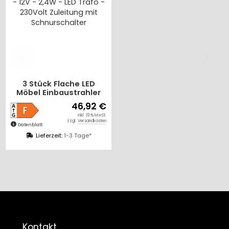
3 Stück Flache LED
Möbel Einbaustrahler
Mira - 12V - 2,4W - LED
46,92 €
Trafo - 230Volt
inkl. 19 % MwSt.
Zuleitung mit
zzgl.
Versandkosten
Datenblatt
Schnurschalter
Lieferzeit:
1-3 Tage*
Kontakt