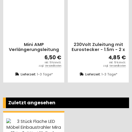
ini AMP
230Volt Zuleitung mit
Min
erungsleitung
Eurostecker - 1.5m - 2 x
Verlänger
r 12V DC
0,75 mm2 - H03 VVh2-F
für
6,50 €
4,85 €
inkl. 19 % MwSt.
inkl. 19 % MwSt.
zzgl.
Versandkosten
zzgl.
Versandkosten
rzeit:
1-3 Tage*
Lieferzeit:
1-3 Tage*
Lieferz
Zuletzt angesehen