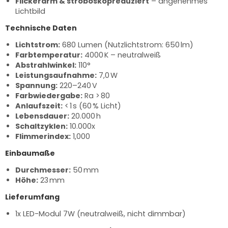
Flickerarm & stroboskopreduziert
– angenehmes
Lichtbild
Technische Daten
Lichtstrom:
680 Lumen (Nutzlichtstrom: 650 lm)
Farbtemperatur:
4000 K – neutralweiß
Abstrahlwinkel:
110°
Leistungsaufnahme:
7,0 W
Spannung:
220–240 V
Farbwiedergabe:
Ra > 80
Anlaufszeit:
< 1 s (60 % Licht)
Lebensdauer:
20.000 h
Schaltzyklen:
10.000x
Flimmerindex:
1,000
Einbaumaße
Durchmesser:
50 mm
Höhe:
23 mm
Lieferumfang
1x LED-Modul 7W (neutralweiß, nicht dimmbar)