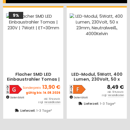
9%
Flacher SMD LED
LED-Modul, 5Watt, 400
Einbaustrahler Tomas |
Lumen, 230Volt, 50 x
230V | 7Watt |
23mm, Neutralweiß,
13,90 €
8,49 €
Sonderpreis
ET=30mm
4000Kelvin
gültig bis: 14.08.2026
inkl. 19 % MwSt.
zzgl.
Versandkosten
Datenblatt
Datenblatt
inkl. 19 % MwSt.
zzgl.
Versandkosten
Lieferzeit:
1-3 Tage*
Lieferzeit:
1-3 Tage*