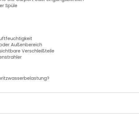
er Spüle
uftfeuchtigkeit
 oder Außenbereich
sichtbare Verschleißteile
enstrahler
pritzwasserbelastung?