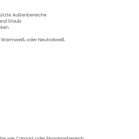
chützte Außenbereiche
 und Staub
cken
in Warmweiß oder Neutralweiß
he wie Carport oder Eingangsbereich