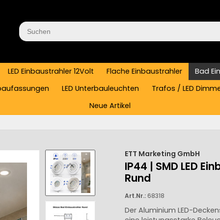
LED Einbaustrahler 12Volt
Flache Einbaustrahler
Bad Ei
baufassungen
LED Unterbauleuchten
Trafos / LED Dimm
Neue Artikel
ETT Marketing GmbH
IP44 | SMD LED Ein
Rund
Art.Nr.:
68318
Der Aluminium LED-Deckens
eine leistungsstarke Beleu