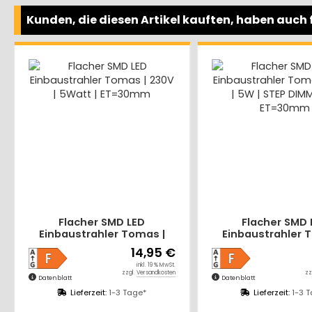
Kunden, die diesen Artikel kauften, haben auch f
ED
Flacher SMD LED
5W LED B
omas |
Einbaustrahler Tomas |
Marina 2
T=30mm
230V | 5W | STEP DIMMBAR |
Clipri
14,95 €
15,48 €
ET=30mm
inkl. 19 % MwSt.
inkl. 19 % MwSt.
.
Versandkosten
zzgl.
Versandkosten
Datenblatt
Datenblatt
ge*
Lieferzeit:
1-3 Tage*
Lie