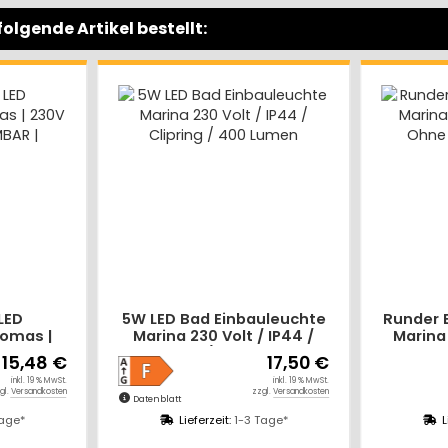
olgende Artikel bestellt:
ad Einbauleuchte
Runder Bad Einbaustrahler
30 Volt / IP44 /
Marina / 230Volt / IP44 /
ng / 400 Lumen
Ohne LED Leuchtmittel
17,50 €
12,49 €
inkl. 19 % MwSt.
inkl. 19 % MwSt.
zzgl.
Versandkosten
zzgl.
Versandkosten
ferzeit:
1-3 Tage*
Lieferzeit:
1-3 Tage*