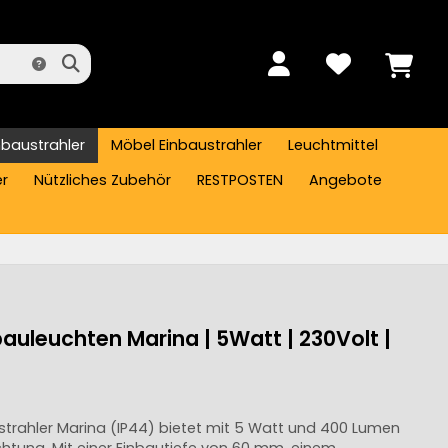
nbaustrahler
Möbel Einbaustrahler
Leuchtmittel
er
Nützliches Zubehör
RESTPOSTEN
Angebote
bauleuchten Marina | 5Watt | 230Volt |
trahler Marina (IP44) bietet mit 5 Watt und 400 Lumen
chtung. Mit einer Einbautiefe von 60 mm, einem