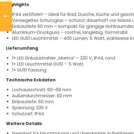
Highlights
IP44 zertifiziert – ideal für Bad, Dusche, Küche und ges
Versiegeltes Schutzglas – schützt dauerhaft vor Nässe
Einbautiefe 60 mm – kompakt für gängige Hohlraumde
Aluminium-Druckguss – rostfrei, langlebig, formstabil
LED GU10 Leuchtmittel – 400 Lumen, 5 Watt, wahlweise 
Lieferumfang
1× LED Einbaustrahler „Marina“ – 230 V, IP44, rund
1× LED Leuchtmittel GU10 – 5 Watt
1× GU10 Fassung
Technische Eckdaten
Lochausschnitt: 60–68 mm
Außendurchmesser: 83 mm
Einbautiefe: 60 mm
Spannung: 230 V
Schutzart: IP44
Weitere Details
Geeignet für Feuchträume und überdachte Außenbereic