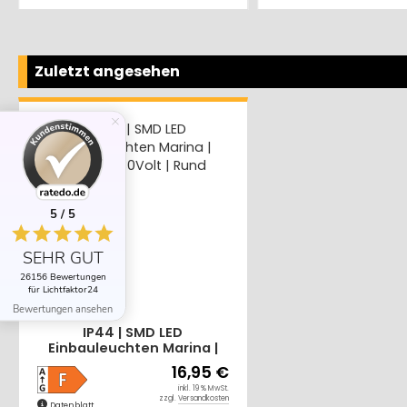
Zuletzt angesehen
5 / 5
SEHR GUT
26156 Bewertungen
für Lichtfaktor24
Bewertungen ansehen
IP44 | SMD LED
Einbauleuchten Marina |
5Watt | 230Volt | Rund
16,95 €
inkl. 19 % MwSt.
zzgl.
Versandkosten
Datenblatt