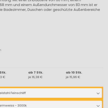
s 68 mm und einem Außendurchmesser von 83 mm ist er
wie Badezimmer, Duschen oder geschützte Außenbereiche
n
Stk.
ab 7 Stk.
ab 10 Stk.
63 €
je 16,38 €
je 15,96 €
lstahl Feinschliff
rmweiss - 3000k