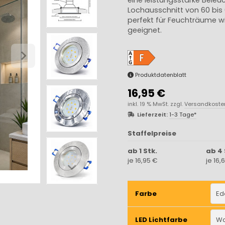
Lochausschnitt von 60 bi
perfekt für Feuchträume 
geeignet.
Produktdatenblatt
16,95 €
inkl. 19 % MwSt. zzgl.
Versandkoste
Lieferzeit:
1-3 Tage*
Staffelpreise
ab 1 Stk.
ab 4 
je 16,95 €
je 16,
Farbe
Ede
LED Lichtfarbe
Wa