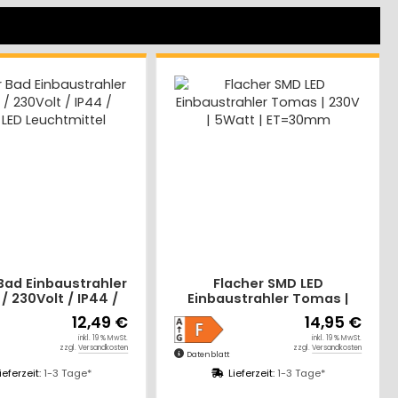
Flacher SMD LED
Flacher SMD LED
Einbaustrahler Tomas |
Einbaustrahler Tomas
230V | 5Watt | ET=30mm
230V | 5W | STEP DIMMB
14,95 €
15,4
ET=30mm
inkl. 19 % MwSt.
inkl. 19
zzgl.
Versandkosten
zzgl.
Versan
Datenblatt
Datenblatt
Lieferzeit:
1-3 Tage*
Lieferzeit:
1-3 Tage*