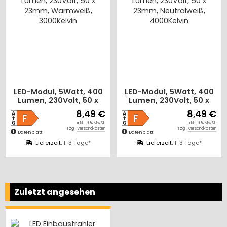
400
LED-Modul, 5Watt, 400
LED Unterbauleucht
 x
Lumen, 230Volt, 50 x
56cm 913lm, 8 Watt,
,
23mm, Neutralweiß,
2700K + 4000K
9 €
8,49 €
23,99
4000Kelvin
schaltbar
% MwSt.
inkl. 19 % MwSt.
inkl. 19 % 
kosten
zzgl.
Versandkosten
zzgl.
Versandko
Datenblatt
Datenblatt
Lieferzeit:
1-3 Tage*
Lieferzeit:
1-3 Tage*
Zuletzt angesehen