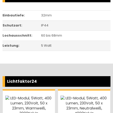
Einbautiefe:
32mm
Schutzart:
IP44
Lochausschnitt:
60 bis 68mm
Leistung:
5 Watt
Lichtfaktor24