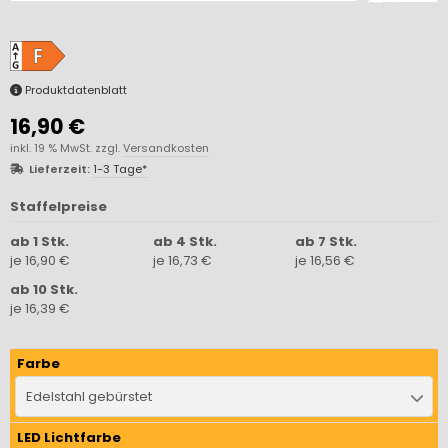
Produktdatenblatt
16,90 €
inkl. 19 % MwSt. zzgl.
Versandkosten
Lieferzeit:
1-3 Tage*
Staffelpreise
ab 1 Stk.
ab 4 Stk.
ab 7 Stk.
je 16,90 €
je 16,73 €
je 16,56 €
ab 10 Stk.
je 16,39 €
Farbe
Edelstahl gebürstet
LED Lichtfarbe