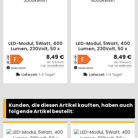
00
LED-Modul, 5Watt, 400
LED-Modul, 5Watt, 40
x
Lumen, 230Volt, 50 x
Lumen, 230Volt, 50 x
,
23mm, Neutralweiß,
23mm, Warmweiß,
9 €
8,49 €
8,49
4000Kelvin
3000Kelvin
 MwSt.
inkl. 19 % MwSt.
inkl. 19 % M
osten
zzgl.
Versandkosten
zzgl.
Versandkos
Datenblatt
Datenblatt
Lieferzeit:
1-3 Tage*
Lieferzeit:
1-3 Tage*
Kunden, die diesen Artikel kauften, haben auch
folgende Artikel bestellt: