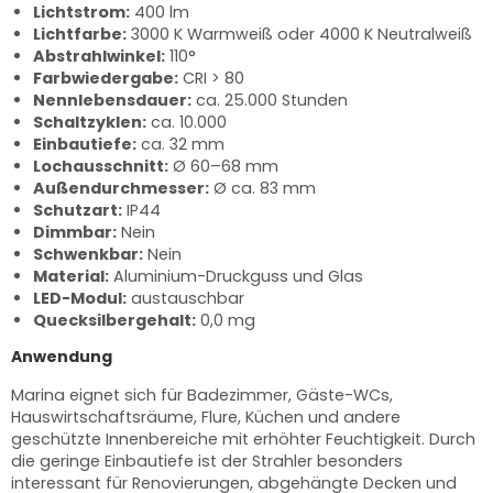
Lichtstrom:
400 lm
Lichtfarbe:
3000 K Warmweiß oder 4000 K Neutralweiß
Abstrahlwinkel:
110°
Farbwiedergabe:
CRI > 80
Nennlebensdauer:
ca. 25.000 Stunden
Schaltzyklen:
ca. 10.000
Einbautiefe:
ca. 32 mm
Lochausschnitt:
Ø 60–68 mm
Außendurchmesser:
Ø ca. 83 mm
Schutzart:
IP44
Dimmbar:
Nein
Schwenkbar:
Nein
Material:
Aluminium-Druckguss und Glas
LED-Modul:
austauschbar
Quecksilbergehalt:
0,0 mg
Anwendung
Marina eignet sich für Badezimmer, Gäste-WCs,
Hauswirtschaftsräume, Flure, Küchen und andere
geschützte Innenbereiche mit erhöhter Feuchtigkeit. Durch
die geringe Einbautiefe ist der Strahler besonders
interessant für Renovierungen, abgehängte Decken und