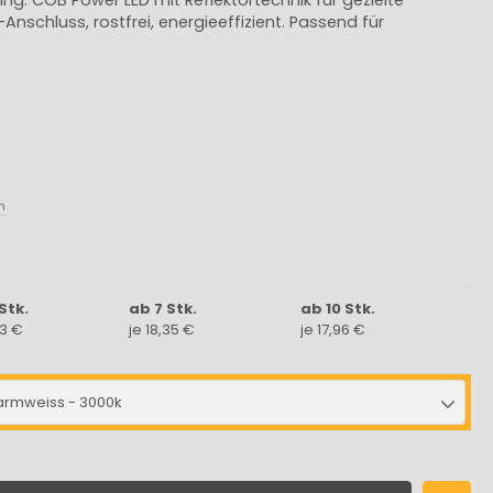
Anschluss, rostfrei, energieeffizient. Passend für
n
Stk.
ab 7 Stk.
ab 10 Stk.
73 €
je 18,35 €
je 17,96 €
rmweiss - 3000k