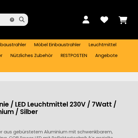
nbaustrahler
Möbel Einbaustrahler
Leuchtmittel
er
Nützliches Zubehör
RESTPOSTEN
Angebote
nie / LED Leuchtmittel 230V / 7Watt /
ium / Silber
hler aus gebürstetem Aluminium mit schwenkbarem,
ng. COB Power LED mit Reflektortechnik für gezielte