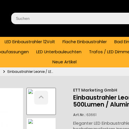
LED Einbaustrahler 12Volt
Flache Einbaustrahler
Bad Ei
baufassungen
LED Unterbauleuchten
Trafos / LED Dimm
Neue Artikel
Einbaustrahler Leonie / LED Leuchtmittel 230V / 7Watt / 500Lumen / Aluminium / Silber
ETT Marketing GmbH
Einbaustrahler Leo
500Lumen / Alumin
Art.Nr.:
63661
Eleganter LED Einbaustra
hochglanzpoliertem Innenri