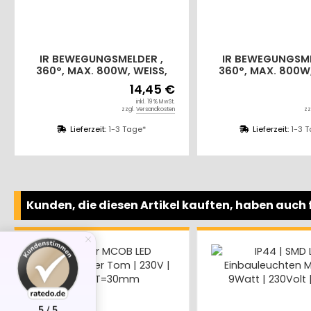
IR BEWEGUNGSMELDER ,
IR BEWEGUNGSME
360°, MAX. 800W, WEISS,
360°, MAX. 800W,
LED GEEIGNET, IP65
LED GEEIGNET,
14,45 €
inkl. 19 % MwSt.
zzgl.
Versandkosten
zz
Lieferzeit:
1-3 Tage*
Lieferzeit:
1-3 
Kunden, die diesen Artikel kauften, haben auch f
9%
5 / 5