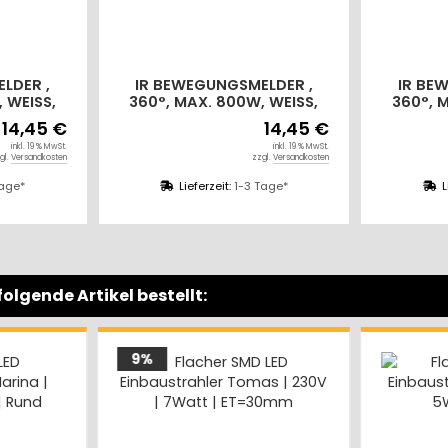
LDER ,
IR BEWEGUNGSMELDER ,
IR BE
 WEISS,
360°, MAX. 800W, WEISS,
360°, 
 IP65
LED GEEIGNET, IP65
LED 
14,45 €
14,45 €
inkl. 19 % MwSt.
inkl. 19 % MwSt.
gl.
Versandkosten
zzgl.
Versandkosten
Tage*
Lieferzeit:
1-3 Tage*
L
olgende Artikel bestellt: