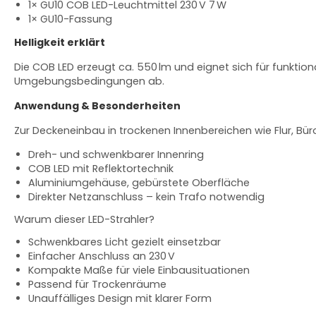
1× GU10 COB LED-Leuchtmittel 230 V 7 W
1× GU10-Fassung
Helligkeit erklärt
Die COB LED erzeugt ca. 550 lm und eignet sich für funktiona
Umgebungsbedingungen ab.
Anwendung & Besonderheiten
Zur Deckeneinbau in trockenen Innenbereichen wie Flur, B
Dreh- und schwenkbarer Innenring
COB LED mit Reflektortechnik
Aluminiumgehäuse, gebürstete Oberfläche
Direkter Netzanschluss – kein Trafo notwendig
Warum dieser LED-Strahler?
Schwenkbares Licht gezielt einsetzbar
Einfacher Anschluss an 230 V
Kompakte Maße für viele Einbausituationen
Passend für Trockenräume
Unauffälliges Design mit klarer Form