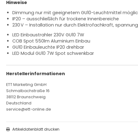
Hinweise
Dimmung nur mit geeignetem GU10-Leuchtmittel möglich
IP20 – ausschließlich für trockene Innenbereiche
230 V – Installation nur durch Elektrofachkraft, spannung
LED Einbaustrahler 230V GU10 7W
COB Spot 550lm Aluminium Einbau
GU10 Einbauleuchte IP20 drehbar
LED Modul GU10 7W Spot schwenkbar
Herstellerinformationen
ETT Marketing GmbH
Schmalbachstraße 16
38112 Braunschweig
Deutschland
service@ett-online.de
Artikeldatenblatt drucken