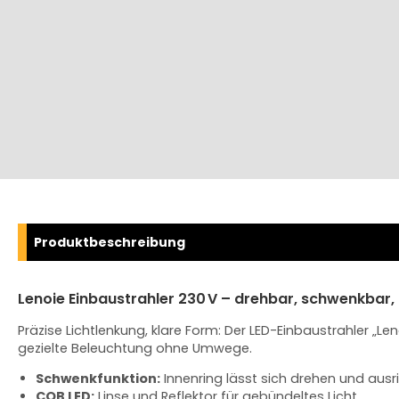
Produktbeschreibung
Lenoie Einbaustrahler 230 V – drehbar, schwenkbar,
Präzise Lichtlenkung, klare Form: Der LED-Einbaustrahler „L
gezielte Beleuchtung ohne Umwege.
Schwenkfunktion:
Innenring lässt sich drehen und ausr
COB LED:
Linse und Reflektor für gebündeltes Licht