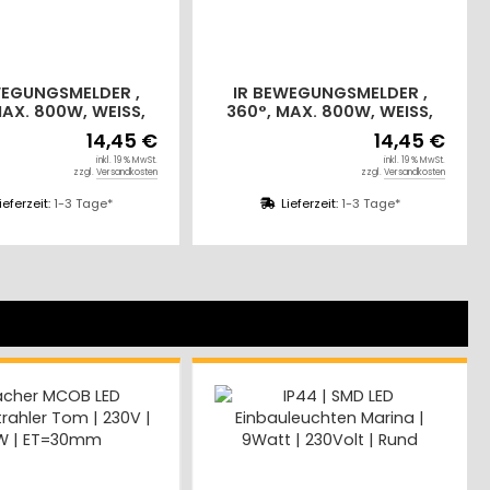
WEGUNGSMELDER ,
IR BEWEGUNGSMELDER ,
MAX. 800W, WEISS,
360°, MAX. 800W, WEISS,
GEEIGNET, IP65
LED GEEIGNET, IP65
14,45 €
14,45 €
inkl. 19 % MwSt.
inkl. 19 % MwSt.
zzgl.
Versandkosten
zzgl.
Versandkosten
ieferzeit:
1-3 Tage*
Lieferzeit:
1-3 Tage*
9%