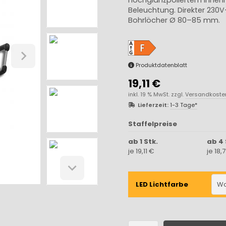
Beleuchtung. Direkter 230V-
Bohrlöcher Ø 80–85 mm.
Produktdatenblatt
19,11 €
inkl. 19 % MwSt. zzgl.
Versandkoste
Lieferzeit:
1-3 Tage*
Staffelpreise
ab 1 Stk.
ab 4 
je 19,11 €
je 18,
LED Lichtfarbe
Wa